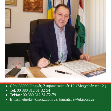
Cím: 88000 Ungvár, Zsupanatszka tér 12. (Megyeház tér 12.)
Tel: 00 380 312 61-32-54
Tel/fax: 00 380 312 61-72-79
E-mail:
elnok@kmksz.com.ua
,
karpatalja@ukrpost.ua