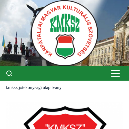
Skip
to
content
kmksz jotekonysagi alapitvany