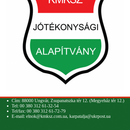
Cím: 88000 Ungvár, Zsupanatszka tér 12. (Megyeház tér 12.)
Tel: 00 380 312 61-32-54
Tel/fax: 00 380 312 61-72-79
E-mail:
elnok@kmksz.com.ua
,
karpatalja@ukrpost.ua