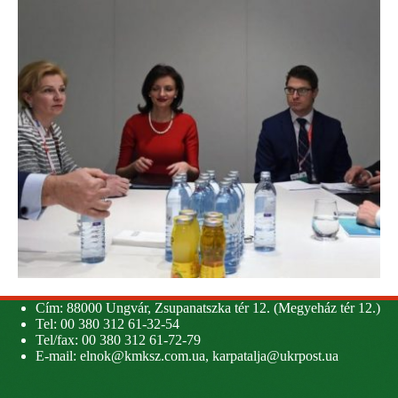
Cím: 88000 Ungvár, Zsupanatszka tér 12. (Megyeház tér 12.)
Tel: 00 380 312 61-32-54
Tel/fax: 00 380 312 61-72-79
E-mail:
elnok@kmksz.com.ua
,
karpatalja@ukrpost.ua