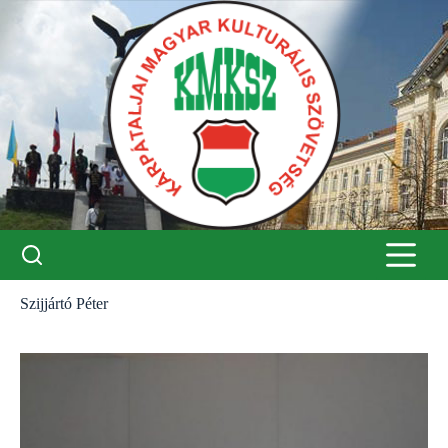
Skip
to
content
Szijjártó Péter