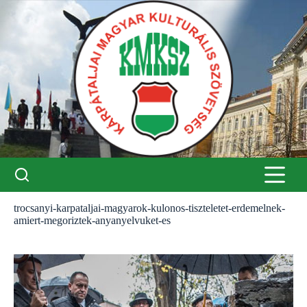
Skip
to
content
trocsanyi-karpataljai-magyarok-kulonos-tiszteletet-erdemelnek-
amiert-megoriztek-anyanyelvuket-es