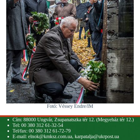
Fotó: Véssey Endre/IM
Cím: 88000 Ungvár, Zsupanatszka tér 12. (Megyeház tér 12.)
Tel: 00 380 312 61-32-54
Tel/fax: 00 380 312 61-72-79
E-mail:
elnok@kmksz.com.ua
,
karpatalja@ukrpost.ua