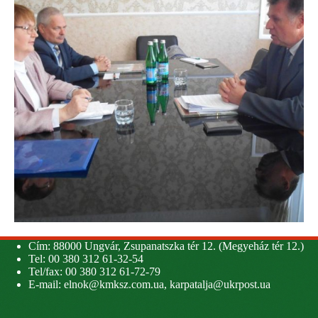
Cím: 88000 Ungvár, Zsupanatszka tér 12. (Megyeház tér 12.)
Tel: 00 380 312 61-32-54
Tel/fax: 00 380 312 61-72-79
E-mail:
elnok@kmksz.com.ua
,
karpatalja@ukrpost.ua