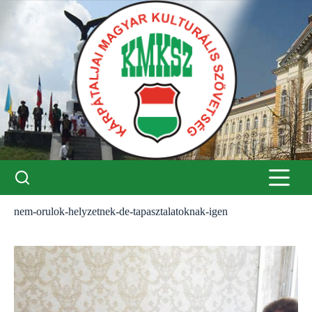
Skip
to
content
nem-orulok-helyzetnek-de-tapasztalatoknak-igen