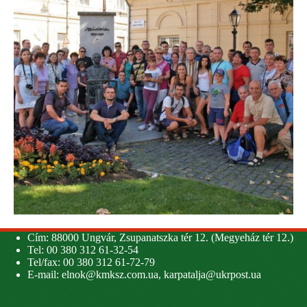
Cím: 88000 Ungvár, Zsupanatszka tér 12. (Megyeház tér 12.)
Tel: 00 380 312 61-32-54
Tel/fax: 00 380 312 61-72-79
E-mail:
elnok@kmksz.com.ua
,
karpatalja@ukrpost.ua