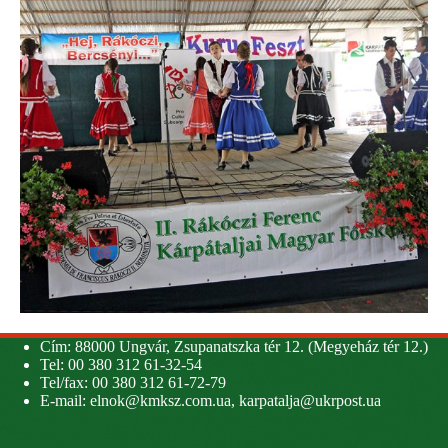
Cím: 88000 Ungvár, Zsupanatszka tér 12. (Megyeház tér 12.)
Tel: 00 380 312 61-32-54
Tel/fax: 00 380 312 61-72-79
E-mail:
elnok@kmksz.com.ua
,
karpatalja@ukrpost.ua