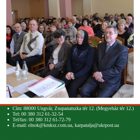
Cím: 88000 Ungvár, Zsupanatszka tér 12. (Megyeház tér 12.)
Tel: 00 380 312 61-32-54
Tel/fax: 00 380 312 61-72-79
E-mail:
elnok@kmksz.com.ua
,
karpatalja@ukrpost.ua