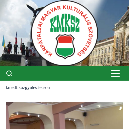
Skip
to
content
kmedt-kozgyules-tecson