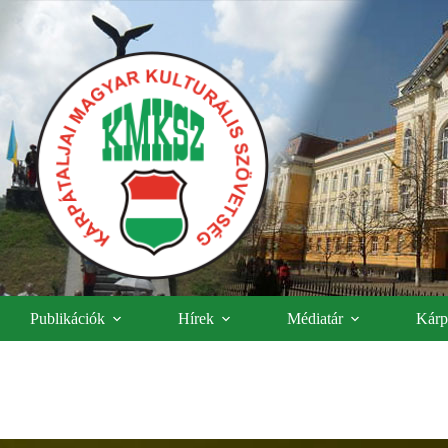
Publikációk
Hírek
Médiatár
Kárpá