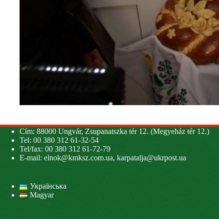
Cím: 88000 Ungvár, Zsupanatszka tér 12. (Megyeház tér 12.)
Tel: 00 380 312 61-32-54
Tel/fax: 00 380 312 61-72-79
E-mail:
elnok@kmksz.com.ua
,
karpatalja@ukrpost.ua
Українська
Magyar