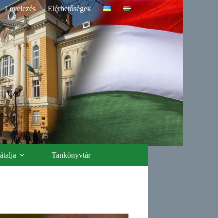
Levelezés
Elérhetőségek
talja
Tankönyvtár