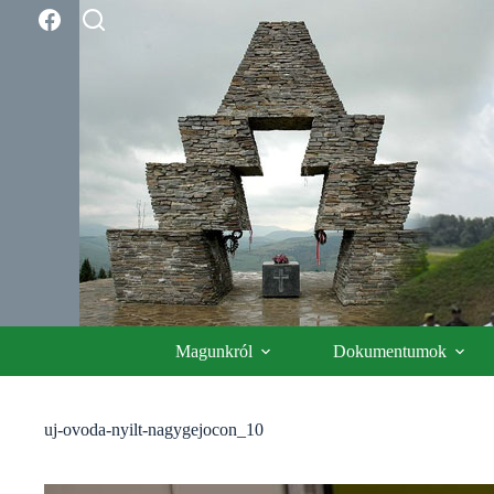
Skip
to
content
Magunkról
Dokumentumok
uj-ovoda-nyilt-nagygejocon_10