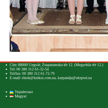
Cím: 88000 Ungvár, Zsupanatszka tér 12. (Megyeház tér 12.)
Tel: 00 380 312 61-32-54
Tel/fax: 00 380 312 61-72-79
E-mail:
elnok@kmksz.com.ua
,
karpatalja@ukrpost.ua
Українська
Magyar