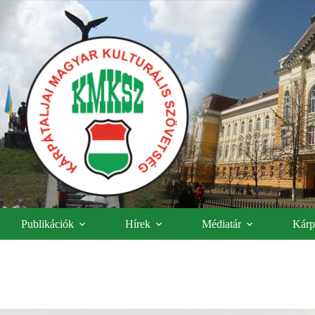
Publikációk
Hírek
Médiatár
Kárpá