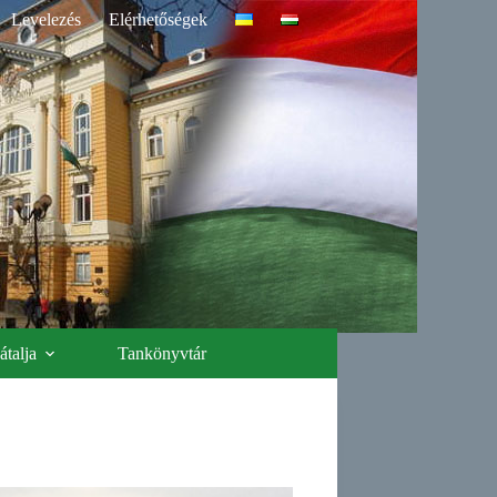
Levelezés
Elérhetőségek
talja
Tankönyvtár