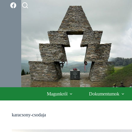
Skip
to
content
Magunkról
Dokumentumok
karacsony-csodaja