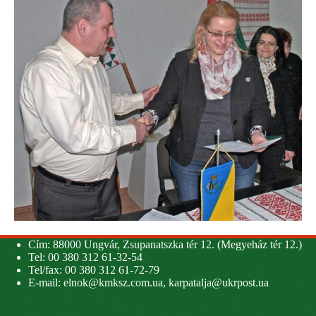
Cím: 88000 Ungvár, Zsupanatszka tér 12. (Megyeház tér 12.)
Tel: 00 380 312 61-32-54
Tel/fax: 00 380 312 61-72-79
E-mail:
elnok@kmksz.com.ua
,
karpatalja@ukrpost.ua