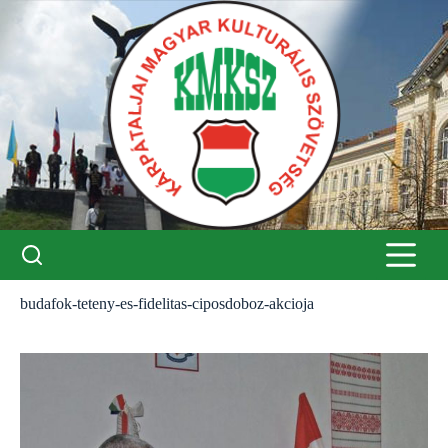
Skip
to
content
budafok-teteny-es-fidelitas-ciposdoboz-akcioja