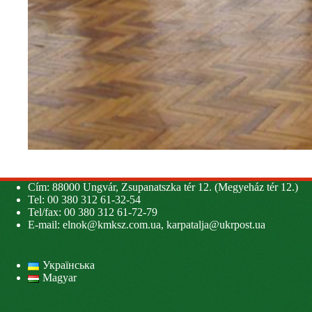
Cím: 88000 Ungvár, Zsupanatszka tér 12. (Megyeház tér 12.)
Tel: 00 380 312 61-32-54
Tel/fax: 00 380 312 61-72-79
E-mail:
elnok@kmksz.com.ua
,
karpatalja@ukrpost.ua
Українська
Magyar