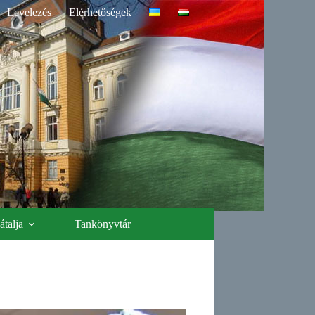
Levelezés
Elérhetőségek
talja
Tankönyvtár