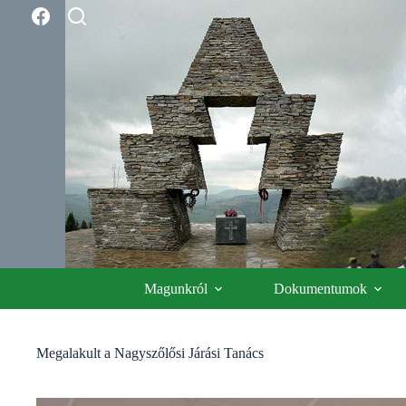
Skip
to
content
Magunkról
Dokumentumok
Megalakult a Nagyszőlősi Járási Tanács