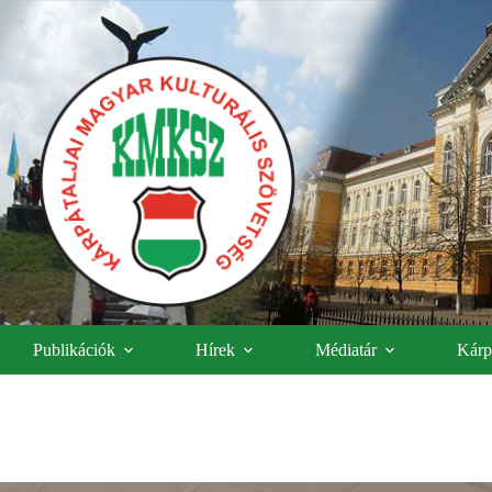
Publikációk
Hírek
Médiatár
Kárpá