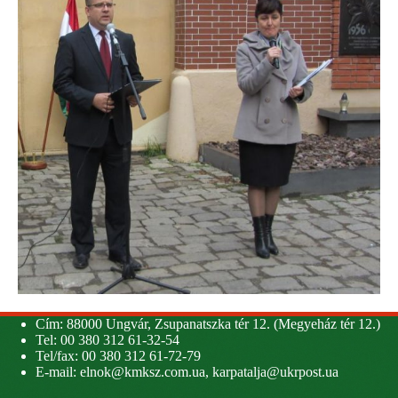
Cím: 88000 Ungvár, Zsupanatszka tér 12. (Megyeház tér 12.)
Tel: 00 380 312 61-32-54
Tel/fax: 00 380 312 61-72-79
E-mail:
elnok@kmksz.com.ua
,
karpatalja@ukrpost.ua