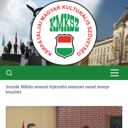
Skip
to
content
Seszták Miklós nemzeti fejlesztési miniszter mond ünnepi
beszédet