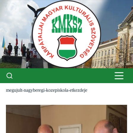
Skip
to
content
megujult-nagyberegi-kozepiskola-etkezdeje