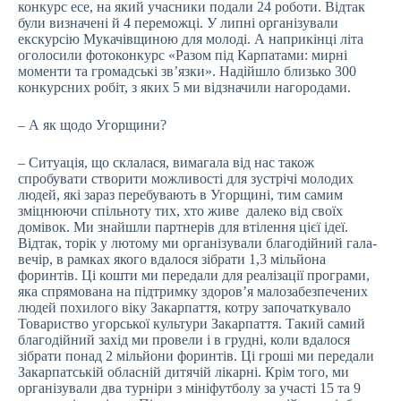
конкурс есе, на який учасники подали 24 роботи. Відтак
були визначені й 4 переможці. У липні організували
екскурсію Мукачівщиною для молоді. А наприкінці літа
оголосили фотоконкурс «Разом під Карпатами: мирні
моменти та громадські зв’язки». Надійшло близько 300
конкурсних робіт, з яких 5 ми відзначили нагородами.
– А як щодо Угорщини?
– Ситуація, що склалася, вимагала від нас також
спробувати створити можливості для зустрічі молодих
людей, які зараз перебувають в Угорщині, тим самим
зміцнюючи спільноту тих, хто живе далеко від своїх
домівок. Ми знайшли партнерів для втілення цієї ідеї.
Відтак, торік у лютому ми організували благодійний гала-
вечір, в рамках якого вдалося зібрати 1,3 мільйона
форинтів. Ці кошти ми передали для реалізації програми,
яка спрямована на підтримку здоров’я малозабезпечених
людей похилого віку Закарпаття, котру започаткувало
Товариство угорської культури Закарпаття. Такий самий
благодійний захід ми провели і в грудні, коли вдалося
зібрати понад 2 мільйони форинтів. Ці гроші ми передали
Закарпатській обласній дитячій лікарні. Крім того, ми
організували два турніри з мініфутболу за участі 15 та 9