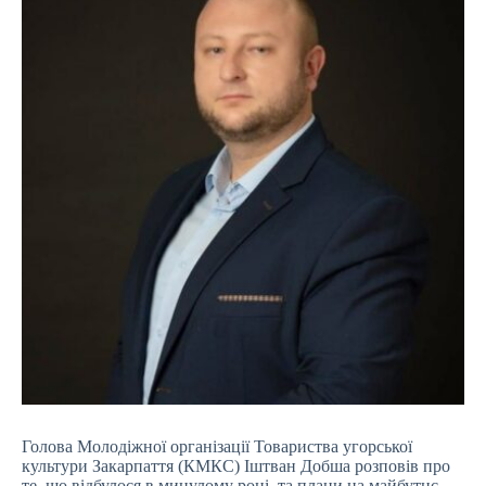
Голова Молодіжної організації Товариства угорської
культури Закарпаття (КМКС) Іштван Добша розповів про
те, що відбулося в минулому році, та плани на майбутнє.