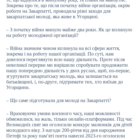
Зокрема про те, що після початку війни організація, окрім
роботи на Закарпатті, проводила різні заходи для
закарпатської молоді, яка живе в Угорщині.
– З початку війни минуло майже два роки. Як це вплинуло
на роботу молодіжної організації?
– Війна значним чином вплинула на всі сфери життя,
зокрема і на роботу нашої організації. По суті, нам
довелося переглянути всю нашу діяльність. Проте після
невеликої перерви ми вирішили спробувати продовжити
нашу попередню діяльність у двох руслах, щоб, по-перше,
згуртувати закарпатську молодь, яка залишається на
батьківщині, і, по-друге, підтримати тих, хто виїхав до
Угорщини.
– Що саме підготували для молоді на Закарпатті?
– Враховуючи умови воєнного часу, наші можливості
обмежилися, на жаль, тільки онлайн-платформами. Під час
Великодніх свят ми оголосили конкурс малюнків для дітей
молодшого віку. З нагоди 200-річчя від дня народження
Петефі та року пам’яті поета навесні 2023-го оголосили