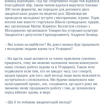
команд відповідно. Під час спортивних подій теж відбувся
благодійний збір, таким чином вдалося виручити близько
300 тисяч форинтів, які передали для допомоги двох
закарпатських родин на медичні цілі. Щомісяця ми
проводили молодіжні зустрічі з вікторинами, іграми. Торік
восени вже вшосте стартувала Школа громадських лідерів,
яку організував Матіас Корвінус Коллегіум спільно з
Молодіжною організацією Товариства угорської культури
Закарпаття і депутатом Європарламенту Андреєю Бочкор.
– Які плани на майбутнє? Як довго можна буде працювати
з молодими людьми вдома та в Угорщині?
– На щастя, наші активісти та члени правління сумлінно
працюють, тому ми можемо належним чином виконувати
нашу спільну роботу (вдома та в Угорщині). Також хочу
подякувати всім тим, хто не шкодує часу, сил і енергії,
щодня працює для того, щоб молоді люди мали можливість
зустрічатися і спілкуватися. Ми будемо виконувати вже
налагоджений процес, але, сподіваюся, що цього року ми
зможемо знову продовжити роботу і там, де зупинилися
перед війною: вдома, в мирі.
– Що б ти побажав закарпатській молоді?