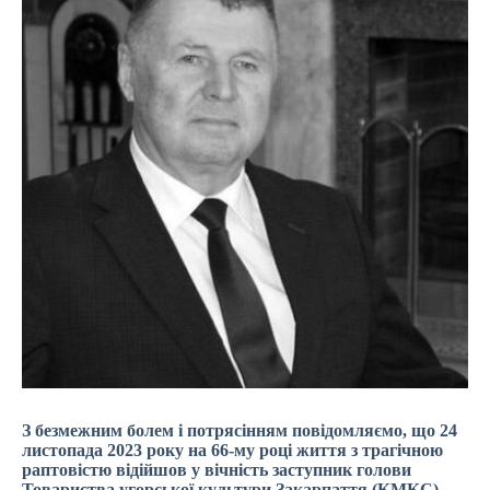
З безмежним болем і потрясінням повідомляємо, що 24
листопада 2023 року на 66-му році життя з трагічною
раптовістю відійшов у вічність заступник голови
Товариства угорської культури Закарпаття (КМКС),